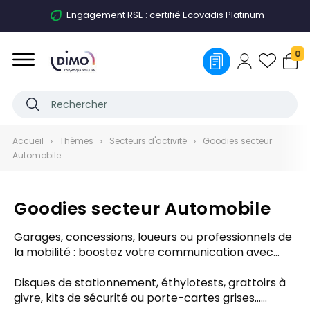
Engagement RSE : certifié Ecovadis Platinum
0
Accueil
Thèmes
Secteurs d'activité
Goodies secteur
Automobile
Goodies secteur Automobile
Garages, concessions, loueurs ou professionnels de
la mobilité : boostez votre communication avec
notre sélection d’objets publicitaires dédiés à
l’univers automobile.
Disques de stationnement, éthylotests, grattoirs à
givre, kits de sécurité ou porte-cartes grises…