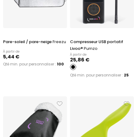
Pare-soleil / pare-neige
Freezu
Compresseur USB portatif
Livoo®
Pumzo
À partir de
À partir de
5,44 €
25,86 €
Qté min. pour personnaliser :
100
Qté min. pour personnaliser :
25