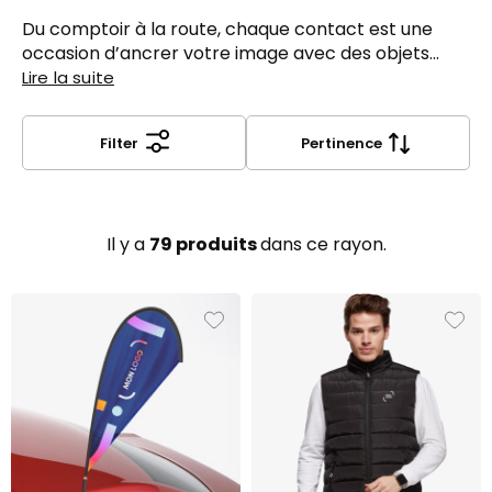
autant d’accessoires à personnaliser pour vos
équipes ou à offrir en cadeau client.
Du comptoir à la route, chaque contact est une
occasion d’ancrer votre image avec des objets
utiles et bien pensés.
Lire la suite
Filter
Pertinence
Il y a
79 produits
dans ce rayon.