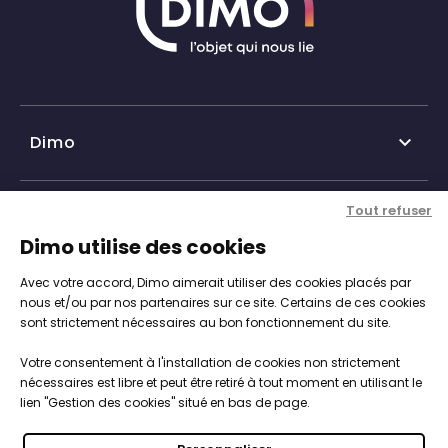
Dimo

Qui sommes-nous ?
Tout refuser
Nos services

Dimo utilise des cookies
Historique DIMO
Avec votre accord, Dimo aimerait utiliser des cookies placés par
Expertise, conseil et service client
Nos agences
Informations

nous et/ou par nos partenaires sur ce site. Certains de ces cookies
sont strictement nécessaires au bon fonctionnement du site.
Personnalisation de vos objets
Catalogue objets publicitaires
CGV
Votre consentement à l'installation de cookies non strictement
Engagements, Normes & Sécurité
Notre démarche RSE

nécessaires est libre et peut être retiré à tout moment en utilisant le
Mentions légales
lien "Gestion des cookies" situé en bas de page.
Studios PAO intégré
Nous intégrons les enjeux du développement durable
Politique de cookies
Vos objets 100% sur-mesure