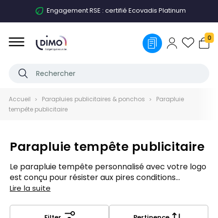
Accompagnement personnalisé
0
Accueil
Parapluies publicitaires & ponchos
Parapluie
tempête publicitaire
Parapluie tempête publicitaire
Le parapluie tempête personnalisé avec votre logo
est conçu pour résister aux pires conditions
météorologiques, tout en mettant en avant l’image
Lire la suite
de votre entreprise ou association. Grâce à sa
structure renforcée et sa toile robuste, ce
Filter
Pertinence