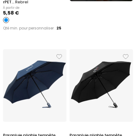
rPET...
Rebrel
À partir de
5,58 €
Qté min. pour personnaliser :
25
Parapluie pliable tempête
Parapluie pliable tempête