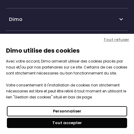
Dimo

Qui sommes-nous ?
Tout refuser
Nos services

Dimo utilise des cookies
Historique DIMO
Avec votre accord, Dimo aimerait utiliser des cookies placés par
Expertise, conseil et service client
Nos agences
Informations

nous et/ou par nos partenaires sur ce site. Certains de ces cookies
sont strictement nécessaires au bon fonctionnement du site.
Personnalisation de vos objets
Catalogue objets publicitaires
CGV
Votre consentement à l'installation de cookies non strictement
Engagements, Normes & Sécurité
Notre démarche RSE

nécessaires est libre et peut être retiré à tout moment en utilisant le
Mentions légales
lien "Gestion des cookies" situé en bas de page.
Studios PAO intégré
Nous intégrons les enjeux du développement durable
Politique de cookies
Vos objets 100% sur-mesure
Personnaliser
dans la stratégies de notre entreprise par une
Paiements sécurisés
Votre boutique clés en main
Tout accepter
démarche RSE
.
Dimo © tous droits réservés 2026
Délai & coût de livraison