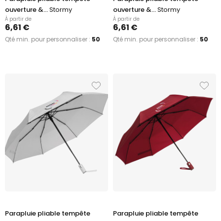
ouverture &...
Stormy
ouverture &...
Stormy
À partir de
À partir de
6,61 €
6,61 €
Qté min. pour personnaliser :
50
Qté min. pour personnaliser :
50
Parapluie pliable tempête
Parapluie pliable tempête