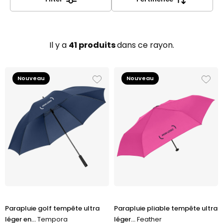
parapluie devient un outil de communication
efficace, même sous les vents les plus forts.
Il y a
41 produits
dans ce rayon.
Nouveau
Nouveau
Parapluie golf tempête ultra
Parapluie pliable tempête ultra
léger en...
Tempora
léger...
Feather