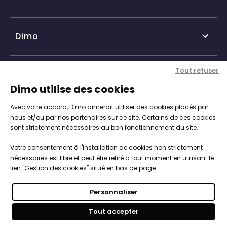
Dimo

Qui sommes-nous ?
Tout refuser
Nos services

Dimo utilise des cookies
Historique DIMO
Avec votre accord, Dimo aimerait utiliser des cookies placés par
Expertise, conseil et service client
Nos agences
Informations

nous et/ou par nos partenaires sur ce site. Certains de ces cookies
sont strictement nécessaires au bon fonctionnement du site.
Personnalisation de vos objets
Catalogue objets publicitaires
CGV
Votre consentement à l'installation de cookies non strictement
Engagements, Normes & Sécurité
Notre démarche RSE

nécessaires est libre et peut être retiré à tout moment en utilisant le
Mentions légales
lien "Gestion des cookies" situé en bas de page.
Studios PAO intégré
Nous intégrons les enjeux du développement durable
Politique de cookies
Vos objets 100% sur-mesure
Personnaliser
dans la stratégies de notre entreprise par une
Paiements sécurisés
Votre boutique clés en main
Tout accepter
démarche RSE
.
Dimo © tous droits réservés 2026
Délai & coût de livraison