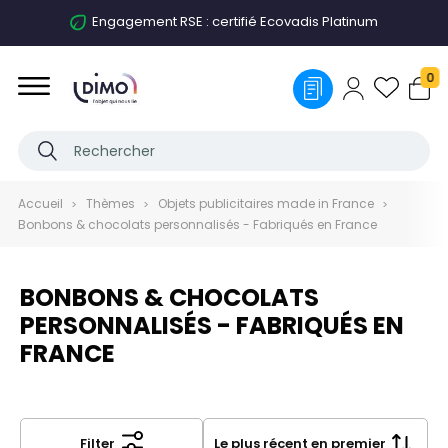
Engagement RSE : certifié Ecovadis Platinum
0
Accueil
Thèmes
Objets publicitaires made in France
Bonbons & chocolats personnalisés - Fabriqués en France
BONBONS & CHOCOLATS
PERSONNALISÉS - FABRIQUÉS EN
FRANCE
Filter
Le plus récent en premier