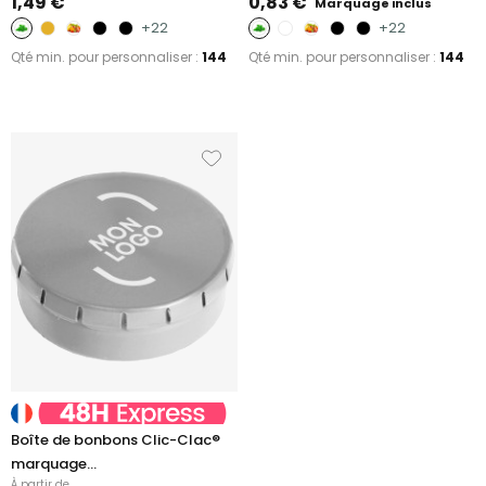
1,49 €
0,83 €
Marquage inclus
+22
+22
Qté min. pour personnaliser :
144
Qté min. pour personnaliser :
144
Boîte de bonbons Clic-Clac®
marquage...
À partir de