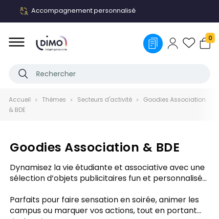
Accompagnement personnalisé
0
Accueil
Thèmes
Secteurs d'activité
Goodies Association
& BDE
Goodies Association & BDE
Dynamisez la vie étudiante et associative avec une
sélection d’objets publicitaires fun et personnalisés
: tee-shirts, sweats, casquettes, gobelets,
bracelets, sacs ou clés USB et bien plus encore !
Parfaits pour faire sensation en soirée, animer les
campus ou marquer vos actions, tout en portant