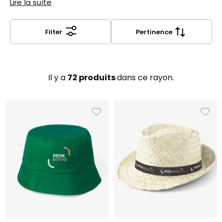
haut les couleurs de votre association.
Lire la suite
Filter
Pertinence
Il y a
72 produits
dans ce rayon.