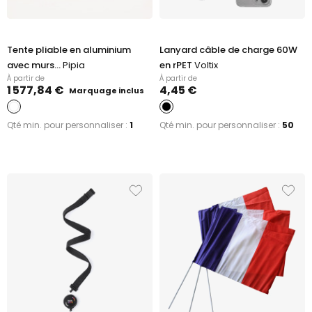
Tente pliable en aluminium
Lanyard câble de charge 60W
avec murs...
Pipia
en rPET
Voltix
À partir de
À partir de
1 577,84 €
4,45 €
Marquage inclus
Qté min. pour personnaliser :
1
Qté min. pour personnaliser :
50