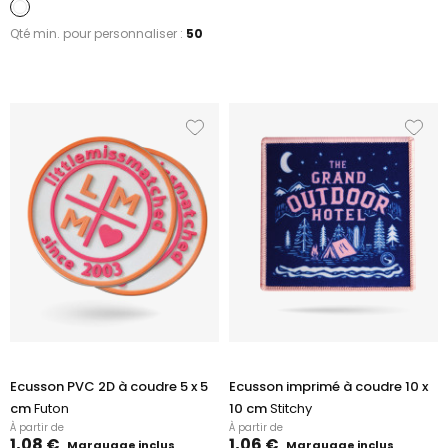
Qté min. pour personnaliser :
50
Ecusson PVC 2D à coudre 5 x 5
Ecusson imprimé à coudre 10 x
cm
Futon
10 cm
Stitchy
À partir de
À partir de
1,08 €
1,06 €
Marquage inclus
Marquage inclus