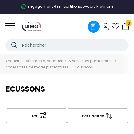
Engagement RSE : certifié Ecovadis Platinum
0
Accueil
Vêtements, casquettes & serviettes publicitaires
Accessoires de mode publicitaires
Ecussons
ECUSSONS
Filter
Pertinence