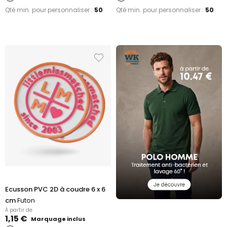
Qté min. pour personnaliser :
50
Qté min. pour personnaliser :
50
Ecusson PVC 2D à coudre 6 x 6
cm
Futon
À partir de
1,15 €
Marquage inclus