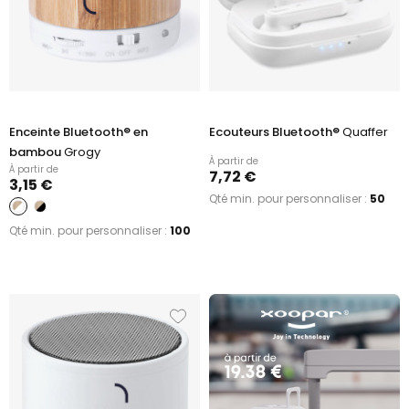
Enceinte Bluetooth® en
Ecouteurs Bluetooth®
Quaffer
bambou
Grogy
À partir de
À partir de
7,72 €
3,15 €
Qté min. pour personnaliser :
50
Qté min. pour personnaliser :
100