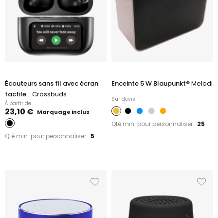
Écouteurs sans fil avec écran
Enceinte 5 W Blaupunkt®
Melodi
tactile...
Crossbuds
Sur devis
À partir de
23,10 €
Marquage inclus
Qté min. pour personnaliser :
25
Qté min. pour personnaliser :
5