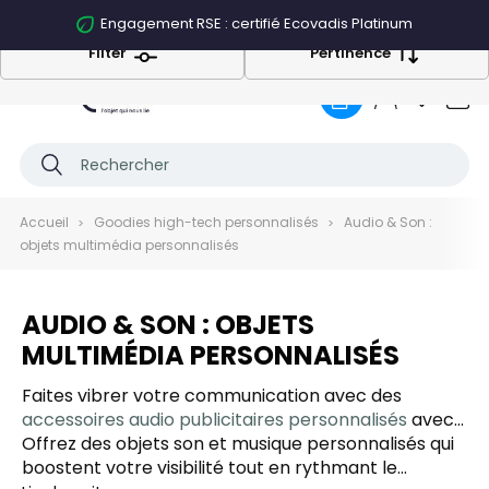
Engagement RSE : certifié Ecovadis Platinum
Filter
Pertinence
0
Accueil
Goodies high-tech personnalisés
Audio & Son :
objets multimédia personnalisés
AUDIO & SON : OBJETS
MULTIMÉDIA PERSONNALISÉS
Faites vibrer votre communication avec des
accessoires audio publicitaires personnalisés
avec
votre logo ! Casques, enceintes, écouteurs... chaque
Offrez des objets son et musique personnalisés qui
accessoire audio personnalisé pour entreprise
boostent votre visibilité tout en rythmant le