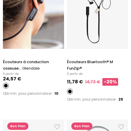
Écouteurs à conduction
Écouteurs Bluetooth® M
osseuse...
Glendale
FunZip®
À partir de
À partir de
24,57 €
11,78 €
-20%
14,73 €
Qté min. pour personnaliser :
10
Qté min. pour personnaliser :
25
Bon Plan
Bon Plan