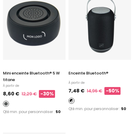
Mini enceinte Bluetooth® 5 W
Enceinte Bluetooth®
titane
À partir de
À partir de
7,48 €
-50%
14,96 €
8,60 €
-30%
12,29 €
Qté min. pour personnaliser :
50
Qté min. pour personnaliser :
50