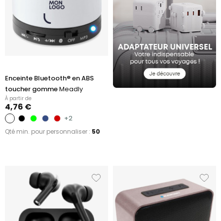
Enceinte Bluetooth® en ABS
toucher gomme
Meadly
À partir de
4,76 €
+2
Qté min. pour personnaliser :
50