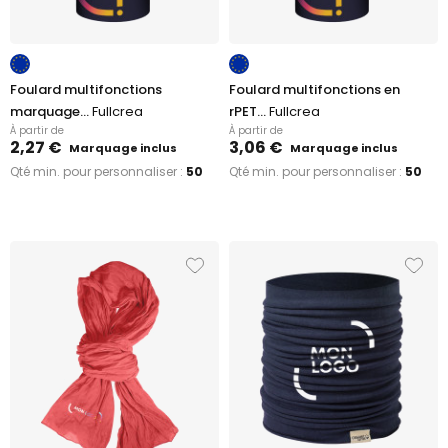
Foulard multifonctions
Foulard multifonctions en
marquage...
Fullcrea
rPET...
Fullcrea
À partir de
À partir de
2,27 €
3,06 €
Marquage inclus
Marquage inclus
Qté min. pour personnaliser :
50
Qté min. pour personnaliser :
50