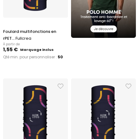
Foulard multifonctions en
rPET...
Fullcrea
À partir de
1,55 €
Marquage inclus
Qté min. pour personnaliser :
50