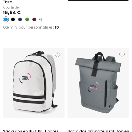
Thiro
À partir de
16,64 €
+1
Qté min. pour personnaliser :
10
Sac à dos en rPET 18 L
Linares
Sac à dos ordinateur roll top en