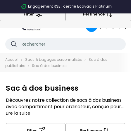
Engagement RSE : certifié Ecovadis Platinum
Filter
Pertinence
0
Accueil
Sacs & bagages personnalisés
Sac à dos
publicitaire
Sac à dos business
Sac à dos business
Découvrez notre collection de
sacs à dos
business
avec compartiment pour ordinateur, conçue pour
les professionnels en déplacement. Ces sacs allient
Lire la suite
design moderne, confort et fonctionnalité, offrant
un espace sécurisé pour transporter vos
Filter
Pertinence