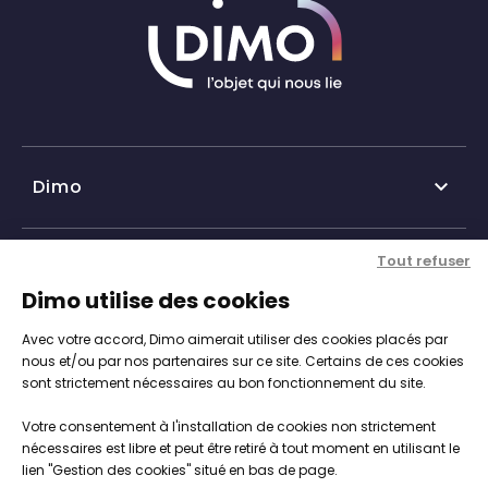
Dimo

Qui sommes-nous ?
Tout refuser
Nos services

Dimo utilise des cookies
Historique DIMO
Avec votre accord, Dimo aimerait utiliser des cookies placés par
Expertise, conseil et service client
Nos agences
Informations

nous et/ou par nos partenaires sur ce site. Certains de ces cookies
sont strictement nécessaires au bon fonctionnement du site.
Personnalisation de vos objets
Catalogue objets publicitaires
CGV
Votre consentement à l'installation de cookies non strictement
Engagements, Normes & Sécurité
Notre démarche RSE

nécessaires est libre et peut être retiré à tout moment en utilisant le
Mentions légales
lien "Gestion des cookies" situé en bas de page.
Studios PAO intégré