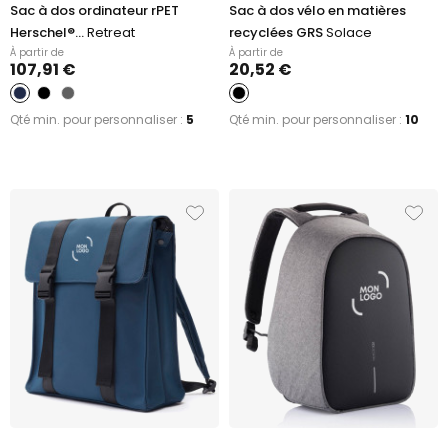
Sac à dos ordinateur rPET
Sac à dos vélo en matières
Herschel®...
Retreat
recyclées GRS
Solace
À partir de
À partir de
107,91 €
20,52 €
Qté min. pour personnaliser :
5
Qté min. pour personnaliser :
10