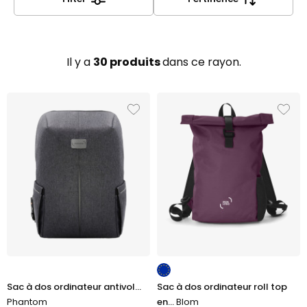
ordinateurs portables, tablettes et documents tout
en valorisant votre image professionnelle.
Il y a
30 produits
dans ce rayon.
Sac à dos ordinateur antivol...
Sac à dos ordinateur roll top
Phantom
en...
Blom