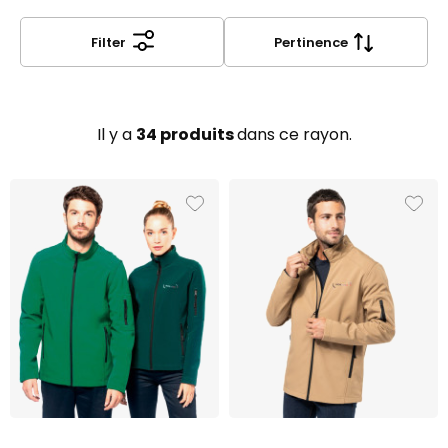
softshell personnalisée
tenue qui travaille autant que vous !
pour professionnels
devient
votre meilleure ambassadrice outdoor.
Filter
Pertinence
Il y a
34 produits
dans ce rayon.