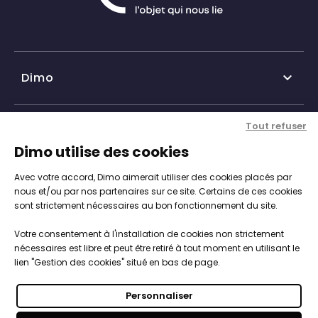
Dimo

Qui sommes-nous ?
Tout refuser
Nos services

Dimo utilise des cookies
Historique DIMO
Avec votre accord, Dimo aimerait utiliser des cookies placés par
Expertise, conseil et service client
Nos agences
Informations

nous et/ou par nos partenaires sur ce site. Certains de ces cookies
sont strictement nécessaires au bon fonctionnement du site.
Personnalisation de vos objets
Catalogue objets publicitaires
CGV
Votre consentement à l'installation de cookies non strictement
Engagements, Normes & Sécurité
Notre démarche RSE

nécessaires est libre et peut être retiré à tout moment en utilisant le
Mentions légales
lien "Gestion des cookies" situé en bas de page.
Studios PAO intégré
Nous intégrons les enjeux du développement durable
Politique de cookies
Vos objets 100% sur-mesure
Personnaliser
dans la stratégies de notre entreprise par une
Paiements sécurisés