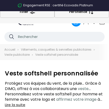
Engagement RSE : certifié Ecovadis Platinum
Filter
Pertinence
0
Accueil
Vêtements, casquettes & serviettes publicitaires
Veste publicitaire
Veste softshell personnalisée
Veste softshell personnalisée
Protégez vos équipes du vent, de la pluie... Grâce à
DIMO, offrez à vos collaborateurs une
veste
softshell personnalisable
Personnalisez votre veste softshell pour homme et
qui combine confort,
performance et visibilité. Idéale pour les pros en
femme avec votre logo et
affirmez votre image
à
mouvement, sur le terrain ou en déplacement, la
chaque sortie. C’est plus qu’un vêtement : c’est une
Lire la suite