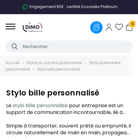
Engagement RSE : certifié Ecovadis Platinum
0
Accueil
Stylos & crayons publicitaires
Stylo publicitaire
personnalisé
Stylo bille personnalisé
Stylo bille personnalisé
Le
stylo bille personnalisé
pour entreprise est un
support de communication incontournable, lié à
l’univers du
stylo publicitaire
. Accessible, pratique et
utilisé au quotidien, il offre une visibilité durable à
Simple à transporter, souvent prêté ou emprunté, il
votre marque tout en valorisant votre image.
circule naturellement de main en main, propageant