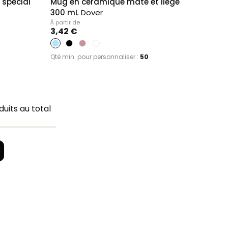
 special
Mug en céramique mate et liège
300 mL
Dover
À partir de
3,42 €
Qté min. pour personnaliser :
50
duits au total