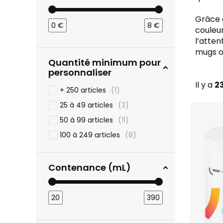
Grâce à
0
€
8
€
couleur
l’atten
mugs of
Quantité minimum pour
personnaliser
Il y a
2
+ 250 articles
1
25 à 49 articles
3
50 à 99 articles
11
Association
100 à 249 articles
8
Automobile
Banque & a
Festival & S
Bâtiment & c
Été
Club de spo
Contenance (mL)
Coupe du mo
Communicat
Moins de 1€
Tour de Fra
Comité d'en
Entre 1€ et 
Movember
Esthétique &
Entre 5€ et 
Octobre Ro
Etablisseme
20
390
Entre 10€ et
Ecole & cen
Plus de 20€
Immobilier
Mairie & coll