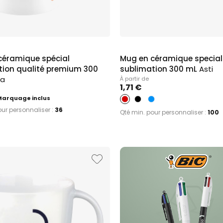
 hôtel
mpiers
in
céramique spécial
Mug en céramique special
tion qualité premium 300
sublimation 300 mL
Asti
na
À partir de
1,71 €
Marquage inclus
our personnaliser :
36
Qté min. pour personnaliser :
100