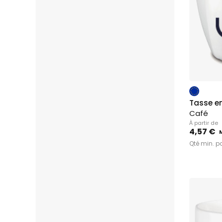
Tasse e
Café
À partir de
4,57 €
Qté min. p