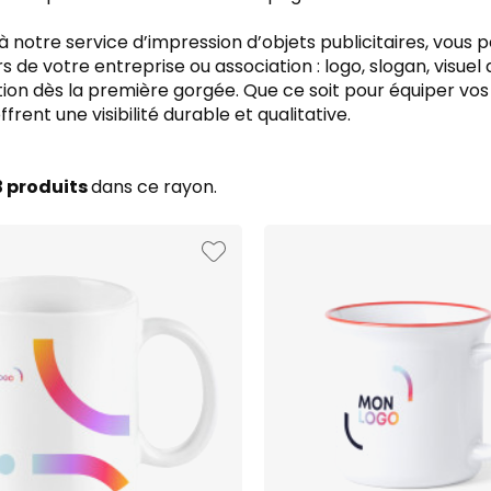
 notre service d’impression d’objets publicitaires, vous 
s de votre entreprise ou association : logo, slogan, visue
tion dès la première gorgée. Que ce soit pour équiper vo
frent une visibilité durable et qualitative.
3 produits
dans ce rayon.
 & BDE
ssurance
pectacle
onstruction
rt
nde de football 2026
ion & évènementiel
nce
treprise
5€
 bien être
10€
se
nt de santé
 20€
tre de formation
ectivité