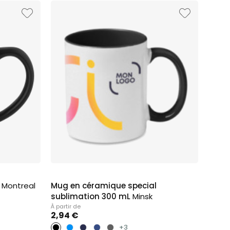
L
Montreal
Mug en céramique special
sublimation 300 mL
Minsk
À partir de
2,94 €
+3