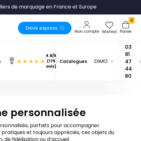
tage :
BIENVENUE10
0
Devis express
Mon compte
Panier
Wishlist
03
81
DIMO
47
s
Catalogues
4.8
/
5
44
(175
80
avis)
ne personnalisée
ersonnalisés, parfaits pour accompagner
pratiques et toujours appréciés, ces objets du
e fidélisation ou d’accueil.