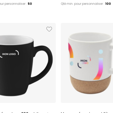
our personnaliser :
50
Qté min. pour personnaliser :
100