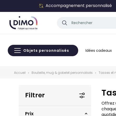
-10%
sur votre p
Objets personnalisés
Idées cadeaux
Accueil
Bouteille, mug & gobelet personnalisés
Tasses et 
Tas
Filtrer
Offrez
chaque 
Prix
quotidi