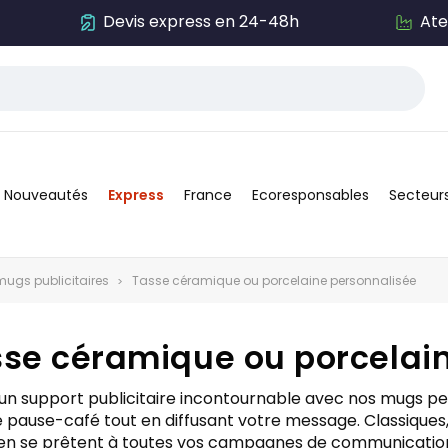
remière commande dès 249€ d'achat ! Avec le code avan
Nouveautés
Express
France
Ecoresponsables
Secteur
mugs publicitaires
Tasse céramique ou porcelaine personnalisée
se céramique ou porcelai
 un support publicitaire incontournable avec nos mugs p
pause-café tout en diffusant votre message. Classiques, 
en se prêtent à toutes vos campagnes de communication, d