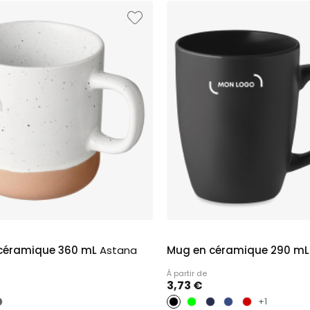
céramique 360 mL
Astana
Mug en céramique 290 m
À partir de
3,73 €
+1