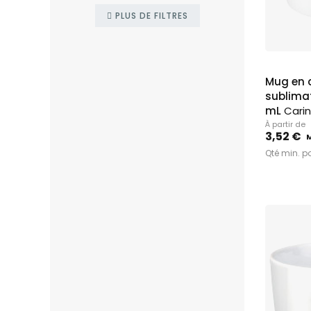
Restaurant &
Sapeurs Po
PLUS DE FILTRES
Secteur du v
Mug en 
sublima
mL
Cari
À partir de
3,52 €
Qté min. p