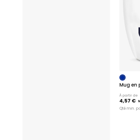
Mug en 
À partir de
4,57 €
Qté min. p