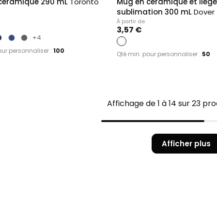
céramique 290 mL
Toronto
Mug en céramique et liège
sublimation 300 mL
Dover
À partir de
3,57 €
+4
our personnaliser :
100
Qté min. pour personnaliser :
50
Affichage de 1 à 14 sur 23 pro
Afficher plus