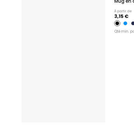
Mug en 
À partir de
3,15 €
Qté min. p