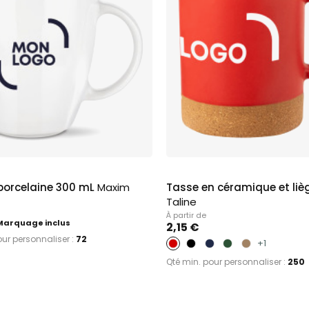
porcelaine 300 mL
Maxim
Tasse en céramique et liè
Taline
À partir de
Marquage inclus
2,15 €
our personnaliser :
72
+1
Qté min. pour personnaliser :
250