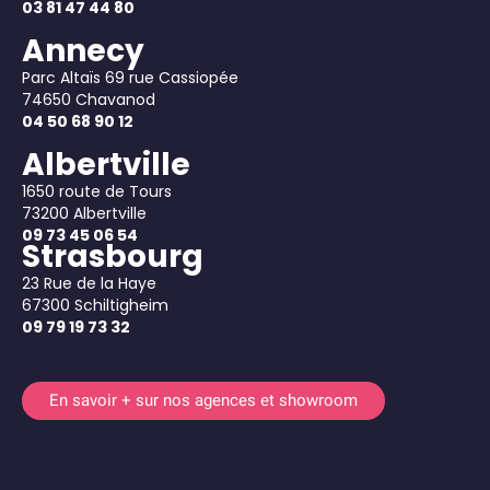
03 81 47 44 80
Annecy
Parc Altaïs 69 rue Cassiopée
74650 Chavanod
04 50 68 90 12
Albertville
1650 route de Tours
73200 Albertville
09 73 45 06 54
Strasbourg
23 Rue de la Haye
67300 Schiltigheim
09 79 19 73 32
En savoir + sur nos agences et showroom