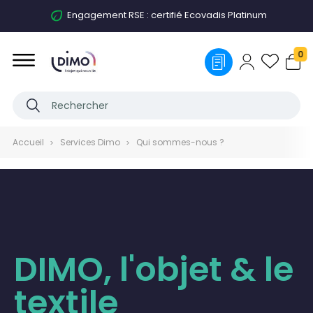
Accompagnement personnalisé
0
Accueil
Services Dimo
Qui sommes-nous ?
DIMO, l'objet & le
textile