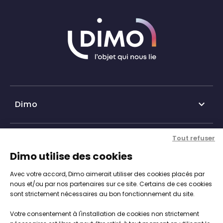
Dimo

Qui sommes-nous ?
Tout refuser
Nos services

Dimo utilise des cookies
Historique DIMO
Avec votre accord, Dimo aimerait utiliser des cookies placés par
Expertise, conseil et service client
Nos agences
Informations

nous et/ou par nos partenaires sur ce site. Certains de ces cookies
sont strictement nécessaires au bon fonctionnement du site.
Personnalisation de vos objets
Catalogue objets publicitaires
CGV
Votre consentement à l'installation de cookies non strictement
Engagements, Normes & Sécurité
Notre démarche RSE
