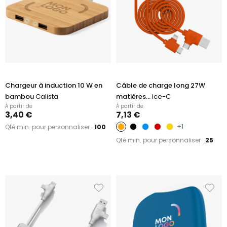
Chargeur à induction 10 W en
Câble de charge long 27W
bambou
Calista
matières...
Ice-C
À partir de
À partir de
3,40 €
7,13 €
+1
Qté min. pour personnaliser :
100
Qté min. pour personnaliser :
25