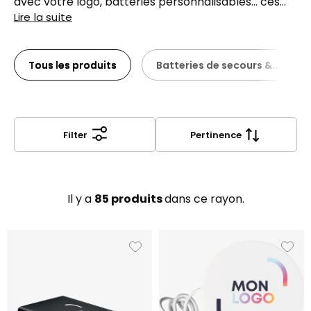
indispensable du quotidien.
avec votre logo, batteries personnalisables… ces
accessoires sont à la fois pratiques, visibles et
Lire la suite
toujours appréciés. Parfaits pour équiper vos
équipes ou pour faire un cadeau utile lors d’un salon
ou d’une campagne marketing.
Tous les produits
Batteries de secours &...
Filter
Pertinence
Il y a
85 produits
dans ce rayon.