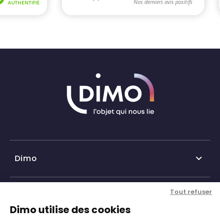
Dimo

Qui sommes-nous ?
Tout refuser
Nos services

Dimo utilise des cookies
Historique DIMO