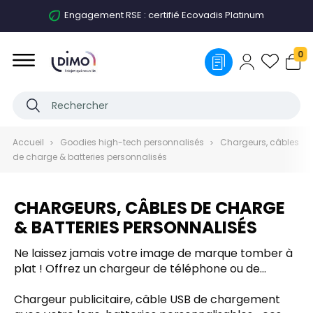
Engagement RSE : certifié Ecovadis Platinum
0
Accueil
Goodies high-tech personnalisés
Chargeurs, câbles
de charge & batteries personnalisés
CHARGEURS, CÂBLES DE CHARGE
& BATTERIES PERSONNALISÉS
Ne laissez jamais votre image de marque tomber à
plat ! Offrez un chargeur de téléphone ou de
tablette publicitaire personnalisé à vos clients ou
collaborateurs, et associez votre logo à un
Chargeur publicitaire, câble USB de chargement