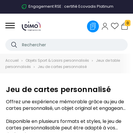
Accompagnement personnalisé
0
Accueil
Objets Sport & Loisirs personnalisés
Jeux de table
personnalisés
Jeu de cartes personnalisé
Jeu de cartes personnalisé
Offrez une expérience mémorable grâce au jeu de
cartes personnalisé, un objet original et engageant
pour vos campagnes de communication. Que ce
soit pour un événement, un cadeau client ou un
Disponible en plusieurs formats et styles, le jeu de
goodie créatif, la carte à jouer publicitaire est un
cartes personnalisable peut être adapté à vos