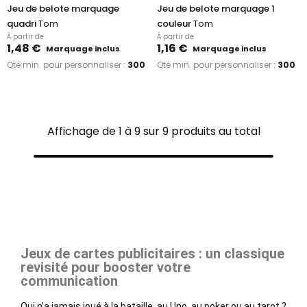
Jeu de belote marquage
Jeu de belote marquage 1
quadri
Tom
couleur
Tom
À partir de
À partir de
1,48 €
1,16 €
Marquage inclus
Marquage inclus
Qté min. pour personnaliser :
300
Qté min. pour personnaliser :
300
Affichage de 1 à 9 sur 9 produits au total
Jeux de cartes publicitaires : un classique
revisité pour booster votre
communication
Qui n’a jamais joué à la bataille, au Uno, au poker ou au tarot ?