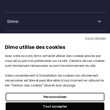
Dimo

Qui sommes-nous ?
Tout refuser
Nos services

Dimo utilise des cookies
Historique DIMO
Avec votre accord, Dimo aimerait utiliser des cookies placés par
Expertise, conseil et service client
Nos agences
Informations

nous et/ou par nos partenaires sur ce site. Certains de ces cookies
sont strictement nécessaires au bon fonctionnement du site.
Personnalisation de vos objets
Catalogue objets publicitaires
CGV
Votre consentement à l'installation de cookies non strictement
Engagements, Normes & Sécurité
Notre démarche RSE

nécessaires est libre et peut être retiré à tout moment en utilisant le
Mentions légales
lien "Gestion des cookies" situé en bas de page.
Studios PAO intégré
Nous intégrons les enjeux du développement durable
Politique de cookies
Vos objets 100% sur-mesure
Personnaliser
dans la stratégies de notre entreprise par une
Paiements sécurisés
Votre boutique clés en main
Tout accepter
démarche RSE
.