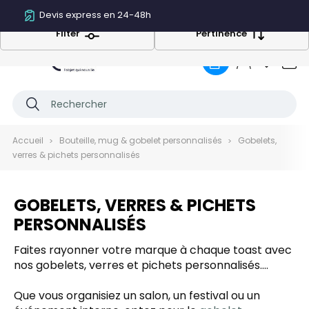
Devis express en 24-48h
Filter
Pertinence
0
Accueil
Bouteille, mug & gobelet personnalisés
Gobelets,
verres & pichets personnalisés
GOBELETS, VERRES & PICHETS
PERSONNALISÉS
Faites rayonner votre marque à chaque toast avec
nos gobelets, verres et pichets personnalisés.
Conçus pour répondre aux exigences des
professionnels de l’événementiel, des bars ou des
Que vous organisiez un salon, un festival ou un