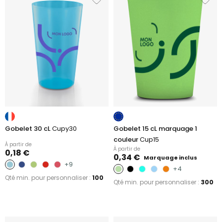
Gobelet 30 cL
Cupy30
Gobelet 15 cL marquage 1
couleur
Cup15
À partir de
À partir de
0,18 €
0,34 €
Marquage inclus
+9
+4
Qté min. pour personnaliser :
100
Qté min. pour personnaliser :
300