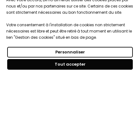
nous et/ou par nos partenaires sur ce site. Certains de ces cookies
sont strictement nécessaires au bon fonctionnement du site.
Votre consentement à l'installation de cookies non strictement
Dimo

nécessaires est libre et peut être retiré à tout moment en utilisant le
lien "Gestion des cookies" situé en bas de page.
Qui sommes-nous ?
Nos services

Personnaliser
Historique DIMO
Tout accepter
Expertise, conseil et service client
Nos agences
Informations

Personnalisation de vos objets
Catalogue objets publicitaires
CGV
Engagements, Normes & Sécurité
Notre démarche RSE

Mentions légales
Studios PAO intégré
Nous intégrons les enjeux du développement durable
Politique de cookies
Vos objets 100% sur-mesure
dans la stratégies de notre entreprise par une
Paiements sécurisés
Votre boutique clés en main
démarche RSE
.