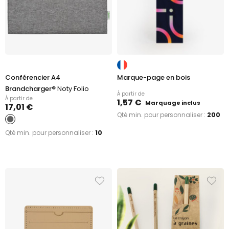
Conférencier A4
Marque-page en bois
Brandcharger®
Noty Folio
À partir de
À partir de
1,57 €
Marquage inclus
17,01 €
Qté min. pour personnaliser :
200
Qté min. pour personnaliser :
10