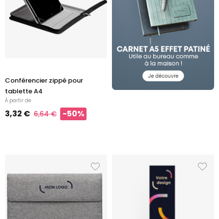
Conférencier zippé pour
tablette A4
À partir de
3,32 €
-50%
6,64 €