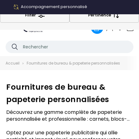
Accompagnement personnalisé
Filter
Pertinence
0
Accueil
Fournitures de bureau & papeterie personnalisées
Fournitures de bureau &
papeterie personnalisées
Découvrez une gamme complète de papeterie
personnalisée et professionnelle :
carnets
,
blocs-
notes
,
calendriers
et fournitures de qualité à l’image
de votre entreprise. Offrez à vos clients ou
Optez pour une papeterie publicitaire qui allie