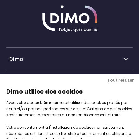
Dimo

Qui sommes-nous ?
Tout refuser
Nos services

Dimo utilise des cookies
Historique DIMO
Avec votre accord, Dimo aimerait utiliser des cookies placés par
Expertise, conseil et service client
Nos agences
Informations

nous et/ou par nos partenaires sur ce site. Certains de ces cookies
sont strictement nécessaires au bon fonctionnement du site.
Personnalisation de vos objets
Catalogue objets publicitaires
CGV
Votre consentement à l'installation de cookies non strictement
Engagements, Normes & Sécurité
Notre démarche RSE

nécessaires est libre et peut être retiré à tout moment en utilisant le
Mentions légales