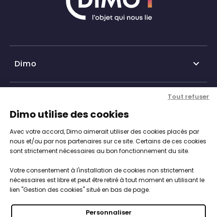
Dimo

Qui sommes-nous ?
Tout refuser
Nos services

Dimo utilise des cookies
Historique DIMO
Avec votre accord, Dimo aimerait utiliser des cookies placés par
Expertise, conseil et service client
Nos agences
Informations

nous et/ou par nos partenaires sur ce site. Certains de ces cookies
sont strictement nécessaires au bon fonctionnement du site.
Personnalisation de vos objets
Catalogue objets publicitaires
CGV
Votre consentement à l'installation de cookies non strictement
Engagements, Normes & Sécurité
Notre démarche RSE

nécessaires est libre et peut être retiré à tout moment en utilisant le
Mentions légales
lien "Gestion des cookies" situé en bas de page.
Studios PAO intégré
Nous intégrons les enjeux du développement durable
Politique de cookies
Vos objets 100% sur-mesure
Personnaliser