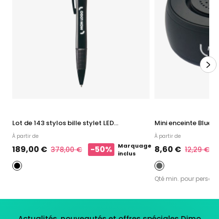
Lot de 143 stylos bille stylet LED...
Mini enceinte Bluet
À partir de
À partir de
Marquage
189,00 €
-50%
8,60 €
378,00 €
12,29 €
inclus
Qté min. pour personn
Actualités, nouveautés et offres spéciales Dimo