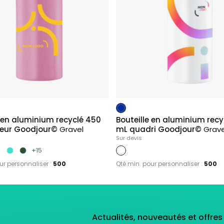
e en aluminium recyclé 450
Bouteille en aluminium recy
leur Goodjour©
Gravel
mL quadri Goodjour©
Grave
Sur devis
+15
ur personnaliser :
500
Qté min. pour personnaliser :
500
Actualités, nouveautés et offre