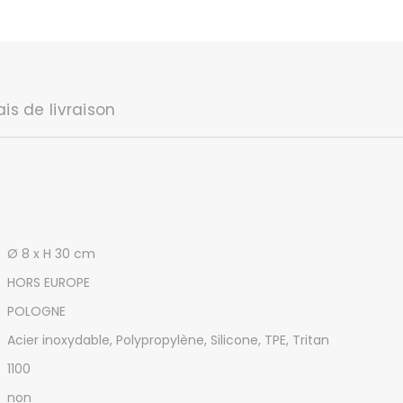
 hôtel
mpiers
in
ais de livraison
Ø 8 x H 30 cm
HORS EUROPE
POLOGNE
Acier inoxydable, Polypropylène, Silicone, TPE, Tritan
1100
non