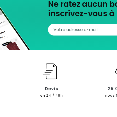
Ne ratez aucun b
inscrivez-vous à 
Devis
25 
en 24 / 48h
nous 