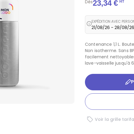
23,34 €
Dès
HT
EXPÉDITION AVEC PERSO
21/08/26 - 28/08/2
Contenance 1,1 L. Boute
Non isotherme. Sans BP
facilement nettoyables
lave-vaisselle jusqu'à 
 & BDE
P
ssurance
pectacle
onstruction
rt
nde de football 2026
ion & évènementiel
nce
treprise
5€
 bien être
10€
se
nt de santé
Voir la grille tarif
 20€
tre de formation
ectivité