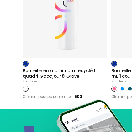
Bouteille en aluminium recyclé 1 L
Bouteill
quadri Goodjour©
Gravel
mL 1 cou
Sur devis
Sur devis
Qté min. pour personnaliser :
500
Qté min. po