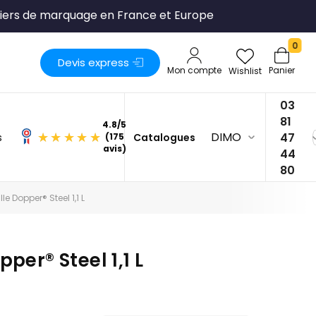
liers de marquage en France et Europe
0
Devis express
Mon compte
Panier
Wishlist
03
81
DIMO
47
s
Catalogues
4.8
/
5
44
(175
80
avis)
lle Dopper® Steel 1,1 L
pper® Steel 1,1 L