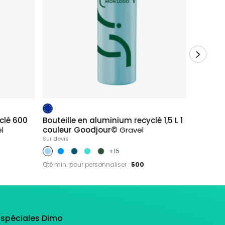
clé 600
Bouteille en aluminium recyclé 1,5 L 1
Bouteill
l
couleur Goodjour©
Gravel
couleu
Sur devis
Sur devis
+15
Qté min. pour personnaliser :
500
Qté min. p
s spéciales Dimo