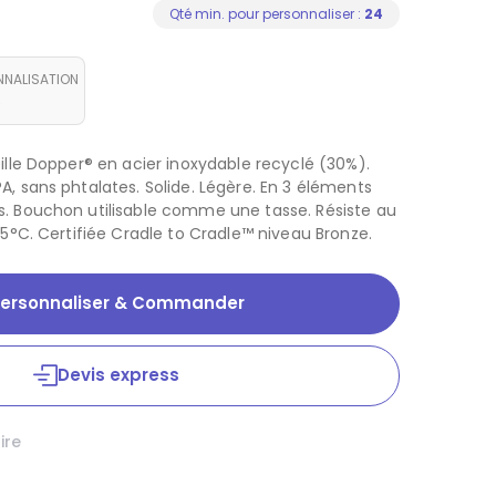
Qté min. pour personnaliser :
24
NNALISATION
6
ille Dopper® en acier inoxydable recyclé (30%).
A, sans phtalates. Solide. Légère. En 3 éléments
. Bouchon utilisable comme une tasse. Résiste au
65°C. Certifiée Cradle to Cradle™ niveau Bronze.
ersonnaliser & Commander
Devis express
aire