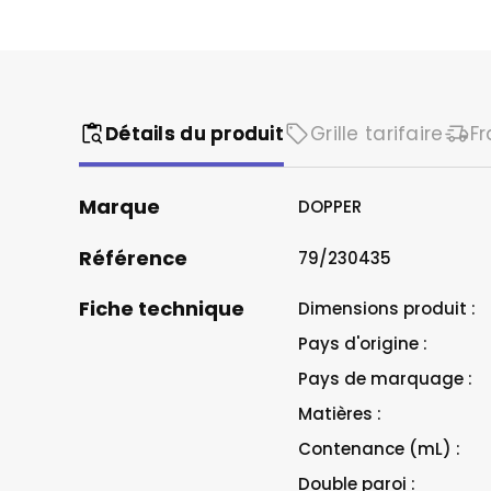
Restaurant &
Sapeurs Po
Secteur du v
Détails du produit
Grille tarifaire
Fr
Marque
DOPPER
Référence
79/230435
Fiche technique
Dimensions produit :
Pays d'origine :
Pays de marquage :
Matières :
Contenance (mL) :
Double paroi :