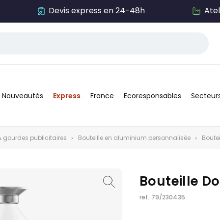
Devis express en 24-48h
Ate
Nouveautés
Express
France
Ecoresponsables
Secteur
& gourdes publicitaires
Bouteille en aluminium personnalisée
Boutei
Bouteille Do
ref.
79/230435