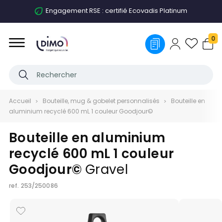
Engagement RSE : certifié Ecovadis Platinum
0
Accueil
Bouteille, mug & gobelet personnalisés
Bouteille en
aluminium recyclé 600 mL 1 couleur Goodjour©
Bouteille en aluminium
recyclé 600 mL 1 couleur
Goodjour©
Gravel
ref.
253/250086