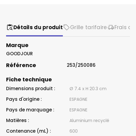
Détails du produit
Grille tarifaire
Frais de
Marque
GOODJOUR
Référence
253/250086
Fiche technique
Dimensions produit :
Ø 7.4 x H 20.3 cm
Pays d'origine :
ESPAGNE
Pays de marquage :
ESPAGNE
Matières :
Aluminium recyclé
Contenance (mL) :
600