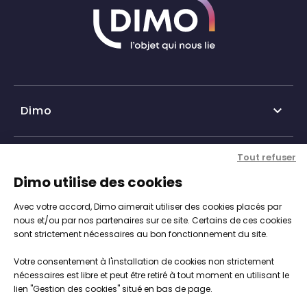
Dimo

Qui sommes-nous ?
Tout refuser
Nos services

Dimo utilise des cookies
Historique DIMO
Avec votre accord, Dimo aimerait utiliser des cookies placés par
Expertise, conseil et service client
Nos agences
Informations

nous et/ou par nos partenaires sur ce site. Certains de ces cookies
sont strictement nécessaires au bon fonctionnement du site.
Personnalisation de vos objets
Catalogue objets publicitaires
CGV
Votre consentement à l'installation de cookies non strictement
Engagements, Normes & Sécurité
Notre démarche RSE

nécessaires est libre et peut être retiré à tout moment en utilisant le
Mentions légales
lien "Gestion des cookies" situé en bas de page.
Studios PAO intégré