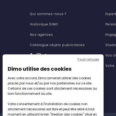
Qui sommes-nous ?
Expert
Historique DIMO
Perso
Nos agences
Engag
Catalogue objets publicitaires
Studi
Vos o
Tout refuser
Votre
Dimo utilise des cookies
Avec votre accord, Dimo aimerait utiliser des cookies
placés par nous et/ou par nos partenaires sur ce site.
Certains de ces cookies sont strictement nécessaires au
bon fonctionnement du site.
Votre consentement à l'installation de cookies non
strictement nécessaires est libre et peut être retiré à tout
moment en utilisant le lien "Gestion des cookies" situé en