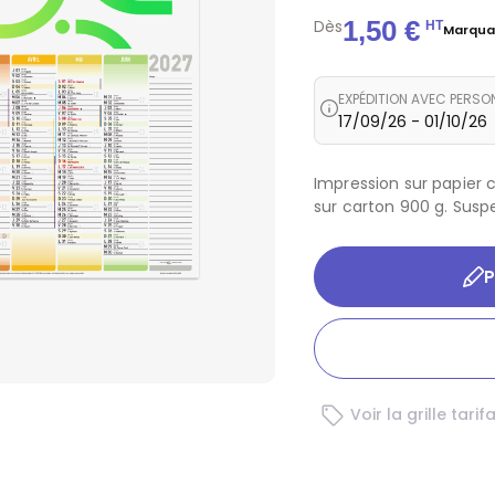
1,50 €
Dès
HT
Marqua
EXPÉDITION AVEC PERSO
17/09/26 - 01/10/26
Impression sur papier 
sur carton 900 g. Suspe
P
 & BDE
ssurance
pectacle
onstruction
rt
nde de football 2026
ion & évènementiel
nce
treprise
5€
 bien être
Voir la grille tarif
10€
se
nt de santé
 20€
tre de formation
ectivité