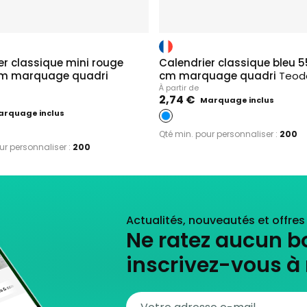
er classique mini rouge
Calendrier classique bleu 5
 cm marquage quadri
cm marquage quadri
Teod
À partir de
2,74 €
Marquage inclus
arquage inclus
Qté min. pour personnaliser :
200
ur personnaliser :
200
Actualités, nouveautés et offre
Ne ratez aucun b
inscrivez-vous à 