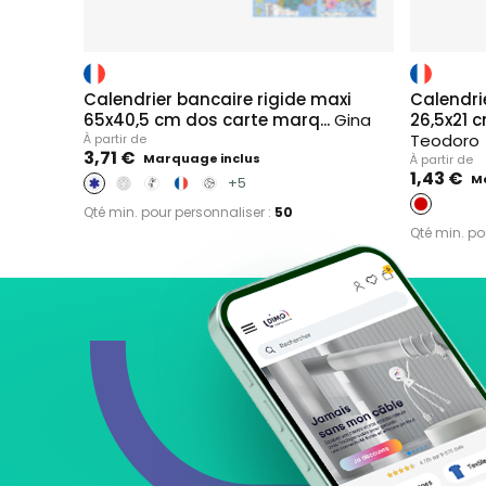
Calendrier bancaire rigide maxi
Calendri
65x40,5 cm dos carte marq...
Gina
26,5x21
Teodoro
À partir de
3,71 €
Marquage inclus
À partir de
1,43 €
M
+5
Qté min. pour personnaliser :
50
Qté min. po