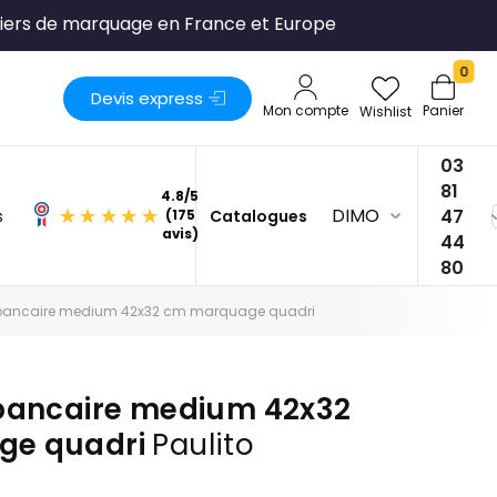
liers de marquage en France et Europe
0
Devis express
Mon compte
Panier
Wishlist
03
81
DIMO
47
s
Catalogues
4.8
/
5
44
(175
80
avis)
 bancaire medium 42x32 cm marquage quadri
 bancaire medium 42x32
ge quadri
Paulito