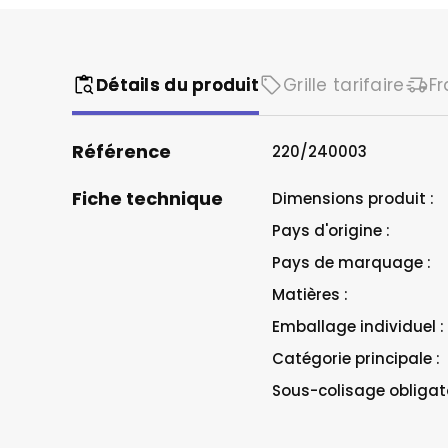
Restaurant &
Sapeurs Po
Secteur du v
Détails du produit
Grille tarifaire
Fr
Référence
220/240003
Fiche technique
Dimensions produit :
Pays d'origine :
Pays de marquage :
Matières :
Emballage individuel :
Catégorie principale :
Sous-colisage obligato