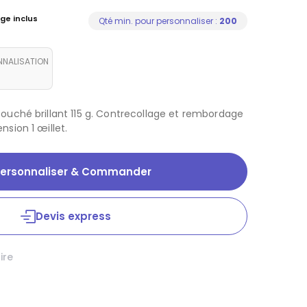
ge inclus
Qté min. pour personnaliser :
200
NNALISATION
couché brillant 115 g. Contrecollage et rembordage
nsion 1 œillet.
ersonnaliser & Commander
Devis express
aire