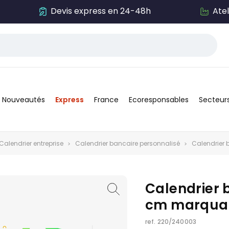
Devis express en 24-48h
Ate
Nouveautés
Express
France
Ecoresponsables
Secteur
Calendrier entreprise
Calendrier bancaire personnalisé
Calendrier
Calendrier
cm marqua
ref.
220/240003