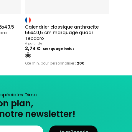
5x40,5
Calendrier classique anthracite
Calendr
oro
55x40,5 cm marquage quadri
65x40,5
Teodoro
À partir de
3,71 €
À partir de
2,74 €
Marquage inclus
Qté min. p
Qté min. pour personnaliser :
200
s spéciales Dimo
on plan,
notre newsletter!