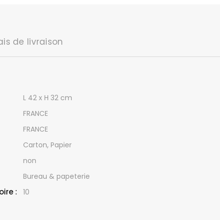
 hôtel
mpiers
in
ais de livraison
L 42 x H 32 cm
FRANCE
FRANCE
Carton, Papier
non
Bureau & papeterie
ire :
10