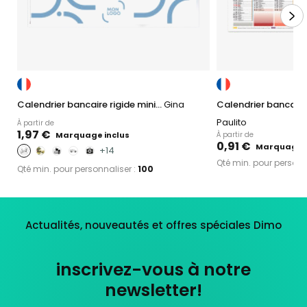
Calendrier bancaire rigide mini...
Gina
Calendrier bancaire 
Paulito
À partir de
1,97 €
Marquage inclus
À partir de
0,91 €
Marquage i
+14
Qté min. pour personn
Qté min. pour personnaliser :
100
Actualités, nouveautés et offres spéciales Dimo
inscrivez-vous à notre
newsletter!