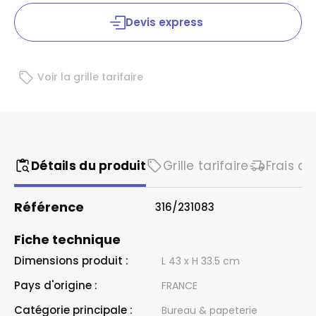
Devis express
Voir la grille tarifaire
Détails du produit
Grille tarifaire
Frais de
Référence
316/231083
Fiche technique
Dimensions produit :
L 43 x H 33.5 cm
Pays d'origine :
FRANCE
Catégorie principale :
Bureau & papeterie