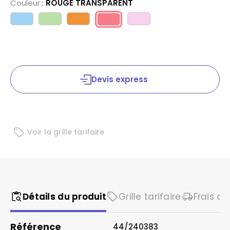
Couleur
:
ROUGE TRANSPARENT
Devis express
Voir la grille tarifaire
Détails du produit
Grille tarifaire
Frais de
Référence
44/240383