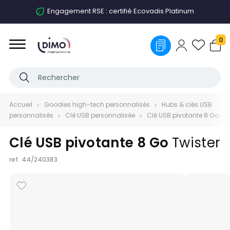
Engagement RSE : certifié Ecovadis Platinum
0
Accueil
Goodies high-tech personnalisés
Hubs & clés USB
personnalisés
Clé USB personnalisée
Clé USB pivotante 8 Go
Clé USB pivotante 8 Go
Twister
ref.
44/240383