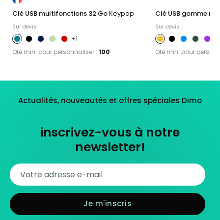
Clé USB multifonctions 32 Go
Keypop
Clé USB gomme noir
Sur devis
Sur devis
+1
+
Qté min. pour personnaliser :
100
Qté min. pour personn
Actualités, nouveautés et offres spéciales Dimo
inscrivez-vous à notre
newsletter!