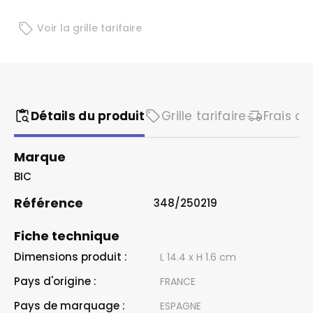
Voir la grille tarifaire
Détails du produit
Grille tarifaire
Frais de
Marque
BIC
Référence
348/250219
Fiche technique
Dimensions produit :
L 14.4 x H 1.6 cm
Pays d'origine :
FRANCE
Pays de marquage :
ESPAGNE