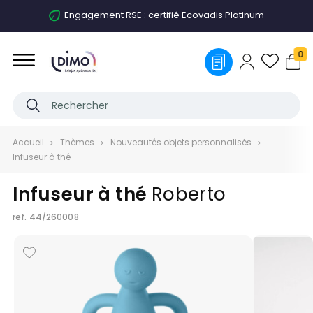
Engagement RSE : certifié Ecovadis Platinum
0
Accueil
Thèmes
Nouveautés objets personnalisés
Infuseur à thé
Infuseur à thé
Roberto
ref.
44/260008