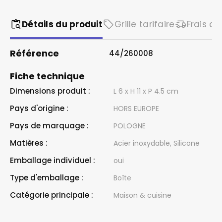
Détails du produit
Grille tarifaire
Frais de
Référence
44/260008
Fiche technique
Dimensions produit :
L 6 x H 11 x P 4.5 cm
Pays d'origine :
HORS EUROPE
Pays de marquage :
POLOGNE
Matières :
Acier inoxydable, Silicone
Emballage individuel :
oui
Type d'emballage :
Boîte
Catégorie principale :
Maison & cuisine