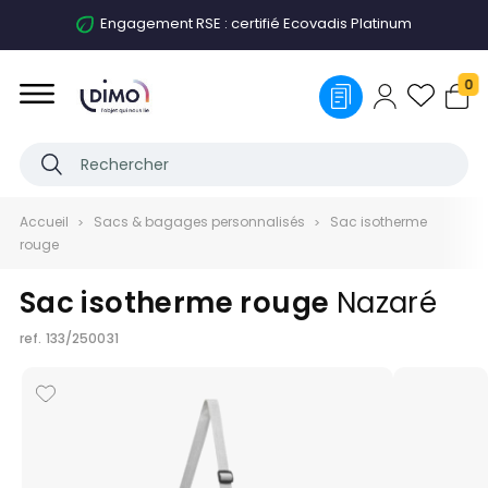
Engagement RSE : certifié Ecovadis Platinum
0
Accueil
Sacs & bagages personnalisés
Sac isotherme
rouge
Sac isotherme rouge
Nazaré
ref.
133/250031