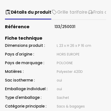
Détails du produit
Grille tarifaire
Frais de
Référence
133/250031
Fiche technique
Dimensions produit :
L 23 x H 26 x P 16 cm
Pays d'origine :
HORS EUROPE
Pays de marquage :
POLOGNE
Matières :
Polyester 420D
Sac isotherme :
oui
Emballage individuel :
oui
Type d'emballage :
Sachet
Catégorie principale :
Sacs & bagages