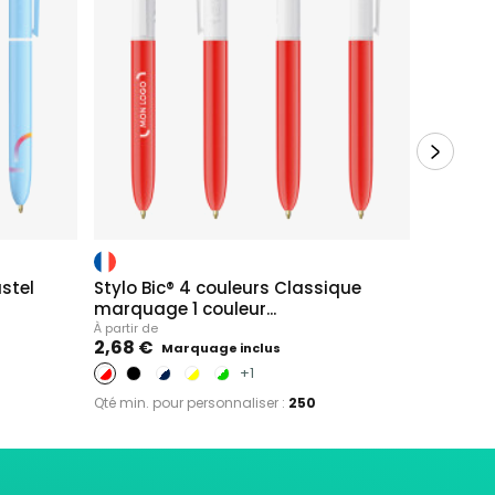
astel
Stylo Bic® 4 couleurs Classique
Stylo bi
marquage 1 couleur...
À partir de
À partir de
2,49 €
2,68 €
Marquage inclus
+1
Qté min. p
Qté min. pour personnaliser :
250