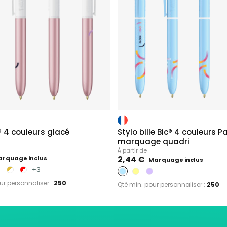
® 4 couleurs glacé
Stylo bille Bic® 4 couleurs P
marquage quadri
À partir de
2,44 €
rquage inclus
Marquage inclus
+3
ur personnaliser :
250
Qté min. pour personnaliser :
250