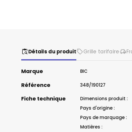
Restaurant &
Sapeurs Po
Secteur du v
Détails du produit
Grille tarifaire
Fr
Marque
BIC
Référence
348/190127
Fiche technique
Dimensions produit :
Pays d'origine :
Pays de marquage :
Matières :