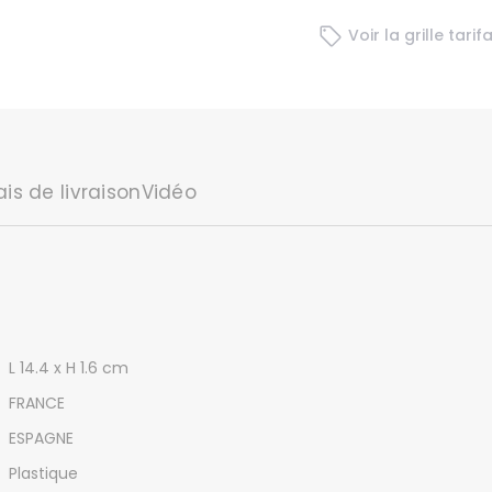
 hôtel
mpiers
Voir la grille tarif
in
ais de livraison
Vidéo
L 14.4 x H 1.6 cm
FRANCE
ESPAGNE
Plastique