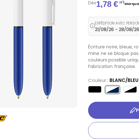
1,78 €
Dès
HT
Marqua
EXPÉDITION AVEC PERSO
21/08/26 - 28/08/2
Écriture noire, bleue, 
mine ne se bloque pas.
couleurs possible uniq
Fabrication française.
Couleur
:
BLANC/BLEU
 & BDE
ssurance
pectacle
onstruction
rt
nde de football 2026
ion & évènementiel
P
nce
treprise
5€
 bien être
10€
se
nt de santé
 20€
tre de formation
ectivité