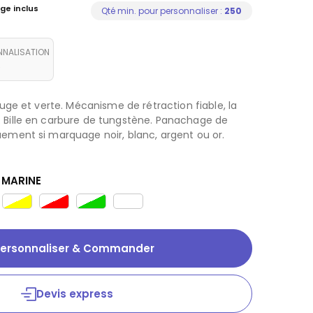
ge inclus
Qté min. pour personnaliser :
250
NNALISATION
6
rouge et verte. Mécanisme de rétraction fiable, la
 Bille en carbure de tungstène. Panachage de
uement si marquage noir, blanc, argent ou or.
 MARINE
ersonnaliser & Commander
Devis express