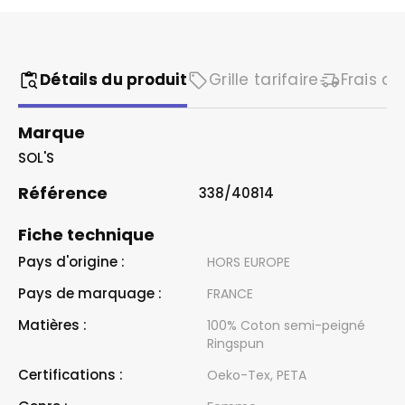
Détails du produit
Grille tarifaire
Frais de
Marque
SOL'S
Référence
338/40814
Fiche technique
Pays d'origine :
HORS EUROPE
Pays de marquage :
FRANCE
Matières :
100% Coton semi-peigné
Ringspun
Certifications :
Oeko-Tex, PETA