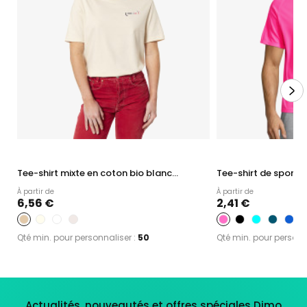
Tee-shirt mixte en coton bio blanc...
Tee-shirt de sport 
À partir de
À partir de
6,56 €
2,41 €
+
Qté min. pour personnaliser :
50
Qté min. pour personn
Actualités, nouveautés et offres spéciales Dimo