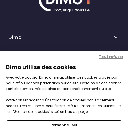
Dimo

Qui sommes-nous ?
Tout refuser
Nos services

Dimo utilise des cookies
Historique DIMO
Avec votre accord, Dimo aimerait utiliser des cookies placés par
Expertise, conseil et service client
Nos agences
Informations

nous et/ou par nos partenaires sur ce site. Certains de ces cookies
sont strictement nécessaires au bon fonctionnement du site.
Personnalisation de vos objets
Catalogue objets publicitaires
CGV
Votre consentement à l'installation de cookies non strictement
Engagements, Normes & Sécurité
Notre démarche RSE

nécessaires est libre et peut être retiré à tout moment en utilisant le
Mentions légales
lien "Gestion des cookies" situé en bas de page.
Studios PAO intégré
Nous intégrons les enjeux du développement durable
Politique de cookies
Vos objets 100% sur-mesure
Personnaliser