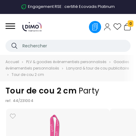
Engagement RSE : certifié Ecovadis Platinum
0
Accueil
PLV & goodies évènementiels personnalisés
Goodies
événementiels personnalisés
Lanyard & tour de cou publicitaire
Tour de cou 2 cm
Tour de cou 2 cm
Party
ref.
44/231004