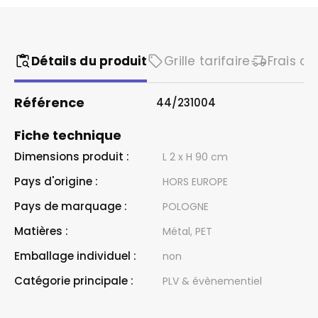
Détails du produit
Grille tarifaire
Frais de
Référence
44/231004
Fiche technique
Dimensions produit :
L 2 x H 90 cm
Pays d'origine :
HORS EUROPE
Pays de marquage :
POLOGNE
Matières :
Métal, PET
Emballage individuel :
non
Catégorie principale :
PLV & évènementiel