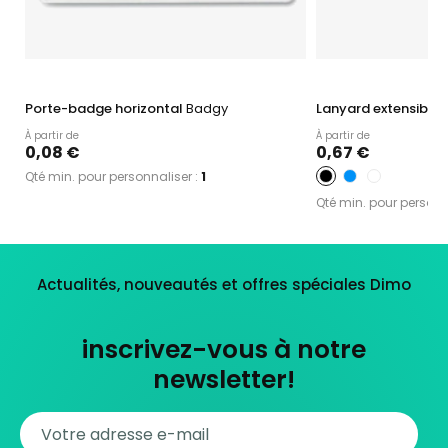
Porte-badge horizontal
Badgy
Lanyard extensible
À partir de
À partir de
0,08 €
0,67 €
Qté min. pour personnaliser :
1
Qté min. pour personn
Actualités, nouveautés et offres spéciales Dimo
inscrivez-vous à notre
newsletter!