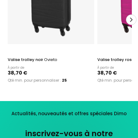
Valise trolley noir
Ovieto
Valise trolley rose
O
À partir de
À partir de
38,70 €
38,70 €
Qté min. pour personnaliser :
25
Qté min. pour personn
Actualités, nouveautés et offres spéciales Dimo
inscrivez-vous à notre