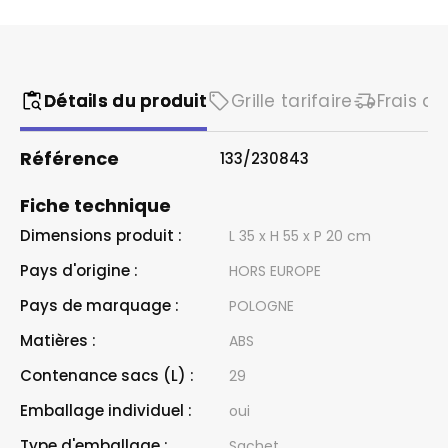
Détails du produit
Grille tarifaire
Frais de
Référence
133/230843
Fiche technique
Dimensions produit :
L 35 x H 55 x P 20 cm
Pays d'origine :
HORS EUROPE
Pays de marquage :
POLOGNE
Matières :
ABS
Contenance sacs (L) :
29
Emballage individuel :
oui
Type d'emballage :
Sachet