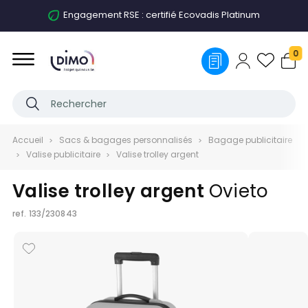
Engagement RSE : certifié Ecovadis Platinum
0
Accueil
Sacs & bagages personnalisés
Bagage publicitaire
Valise publicitaire
Valise trolley argent
Valise trolley argent
Ovieto
ref.
133/230843