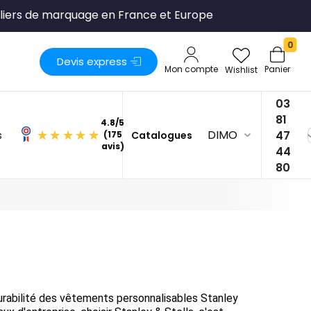
liers de marquage en France et Europe
0
Devis express
Mon compte
Panier
Wishlist
03
81
DIMO
47
s
Catalogues
4.8
/
5
44
(175
80
avis)
durabilité des vêtements personnalisables Stanley