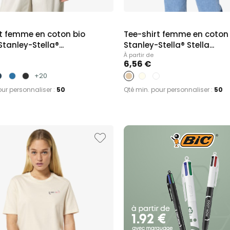
 hôtel
mpiers
in
rt femme en coton bio
Tee-shirt femme en coton 
tanley-Stella®...
Stanley-Stella® Stella...
À partir de
6,56 €
+20
our personnaliser :
50
Qté min. pour personnaliser :
50