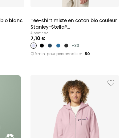
bio blanc
Tee-shirt mixte en coton bio couleur
Stanley-Stella®...
À partir de
7,10 €
+33
Qté min. pour personnaliser :
50