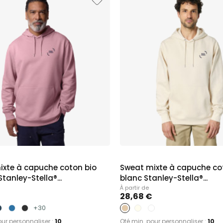
ixte à capuche coton bio
Sweat mixte à capuche co
tanley-Stella®...
blanc Stanley-Stella®...
À partir de
28,68 €
+30
our personnaliser :
10
Qté min. pour personnaliser :
10