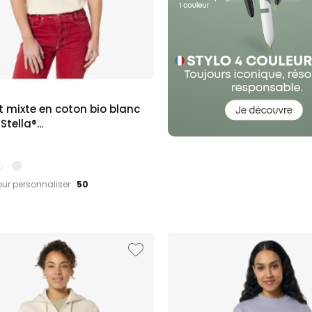
t mixte en coton bio blanc
tella®...
our personnaliser :
50