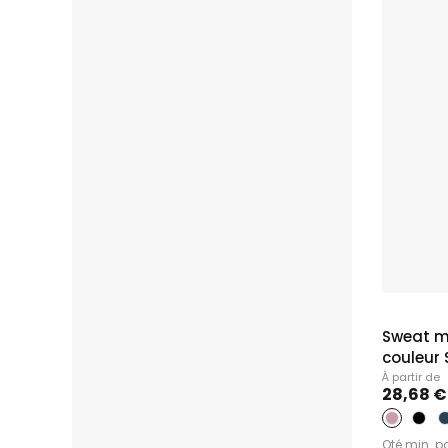
Sweat m
couleur S
À partir de
28,68 €
Qté min. p