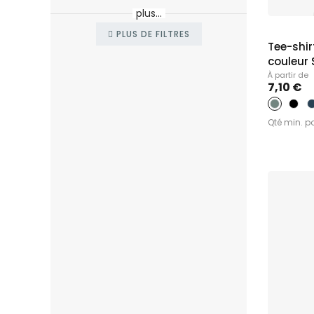
Restaurant &
plus...
Sapeurs Po
Secteur du v
PLUS DE FILTRES
Tee-shi
couleur S
À partir de
7,10 €
Qté min. p