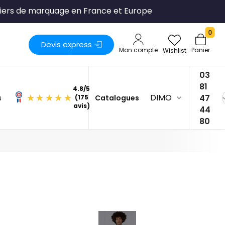
liers de marquage en France et Europe
0
Devis express
Mon compte
Panier
Wishlist
03
81
DIMO
47
s
Catalogues
4.8
/
5
44
(175
80
avis)