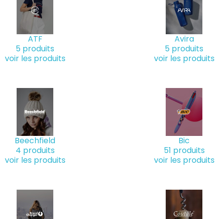
ATF
Avira
5 produits
5 produits
voir les produits
voir les produits
 & BDE
Beechfield
Bic
ssurance
4 produits
51 produits
pectacle
onstruction
rt
voir les produits
voir les produits
nde de football 2026
ion & évènementiel
nce
treprise
5€
 bien être
10€
se
nt de santé
 20€
tre de formation
ectivité