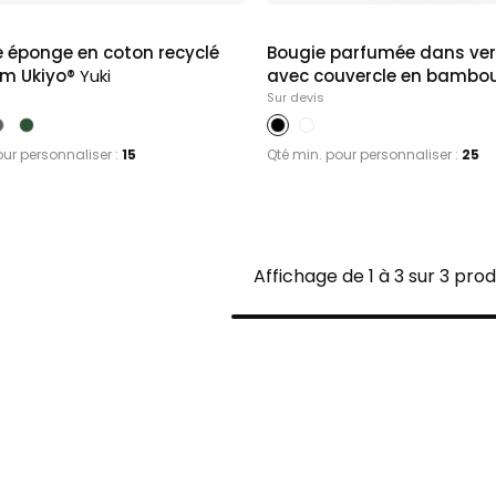
 hôtel
mpiers
in
e éponge en coton recyclé
Bougie parfumée dans ver
cm Ukiyo®
Yuki
avec couvercle en bambo
Sur devis
our personnaliser :
15
Qté min. pour personnaliser :
25
Affichage de 1 à 3 sur 3 prod