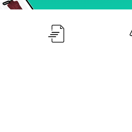
Devis
25 
en 24 / 48h
nous 