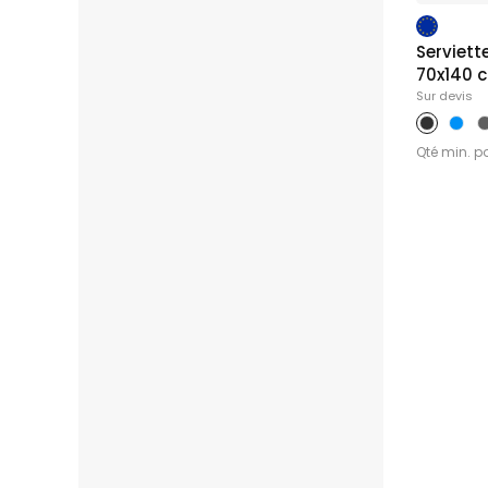
Restaurant &
Sapeurs Po
Secteur du v
Serviett
70x140 
Sur devis
Qté min. p