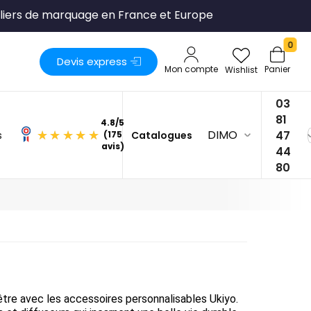
liers de marquage en France et Europe
0
Devis express
Mon compte
Panier
Wishlist
03
81
DIMO
47
s
Catalogues
4.8
/
5
44
(175
80
avis)
-être avec les accessoires personnalisables Ukiyo.