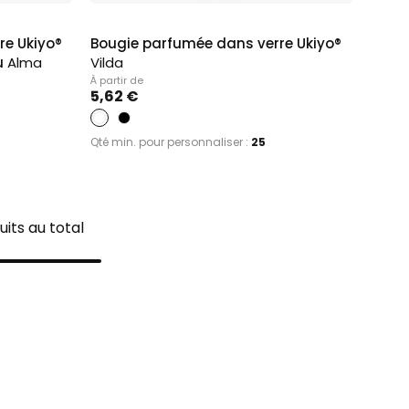
re Ukiyo®
Bougie parfumée dans verre Ukiyo®
u
Alma
Vilda
À partir de
5,62 €
Qté min. pour personnaliser :
25
uits au total