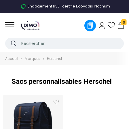
Engagement RSE : certifié Ecovadis Platinum
0
Accueil
Marques
Herschel
Sacs personnalisables Herschel