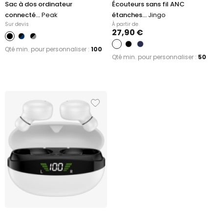
Sac à dos ordinateur
Écouteurs sans fil ANC
connecté...
Peak
étanches...
Jingo
Sur devis
À partir de
27,90 €
Qté min. pour personnaliser :
100
Qté min. pour personnaliser :
50