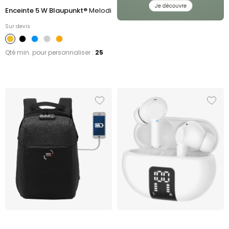
Enceinte 5 W Blaupunkt®
Melodi
Sur devis
Qté min. pour personnaliser :
25