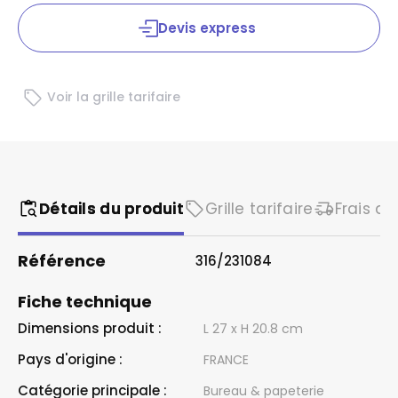
Devis express
Voir la grille tarifaire
Détails du produit
Grille tarifaire
Frais de
Référence
316/231084
Fiche technique
Dimensions produit :
L 27 x H 20.8 cm
Pays d'origine :
FRANCE
Catégorie principale :
Bureau & papeterie