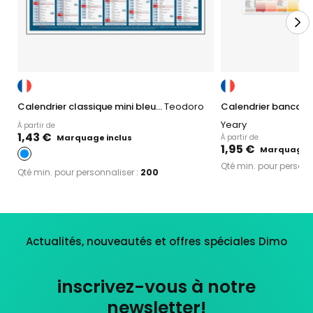
Calendrier classique mini bleu...
Teodoro
Calendrier bancaire 
Yeary
À partir de
1,43 €
Marquage inclus
À partir de
1,95 €
Marquage i
Qté min. pour personn
Qté min. pour personnaliser :
200
Actualités, nouveautés et offres spéciales Dimo
inscrivez-vous à notre
newsletter!